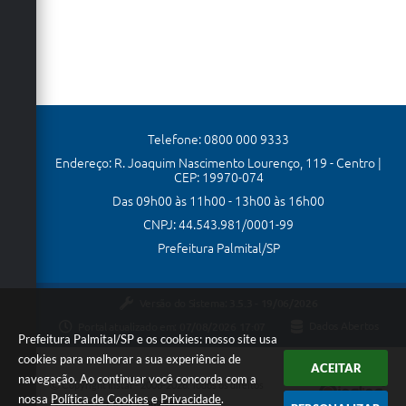
Telefone: 0800 000 9333
Endereço: R. Joaquim Nascimento Lourenço, 119 - Centro |
CEP: 19970-074
Das 09h00 às 11h00 - 13h00 às 16h00
CNPJ: 44.543.981/0001-99
Prefeitura Palmital/SP
Versão do Sistema:
3.5.3 - 19/06/2026
Portal atualizado em:
07/08/2026 17:07
Dados Abertos
Prefeitura Palmital/SP e os cookies: nosso site usa
cookies para melhorar a sua experiência de
ACEITAR
navegação. Ao continuar você concorda com a
Copyright Instar - 2006-2026. Todos os direitos
nossa
Política de Cookies
e
Privacidade
.
reservados -
Instar Tecnologia