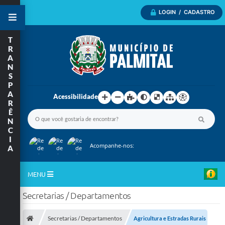
LOGIN / CADASTRO
T
R
A
N
S
P
A
Acessibilidade
R
Ê
N
C
I
Acompanhe-nos:
A
MENU
Secretarias / Departamentos
Inicio
A Nossa Cidade
Secretarias / Departamentos
Agricultura e Estradas Rurais