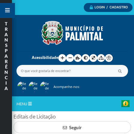
LOGIN / CADASTRO
T
R
A
N
S
P
A
Acessibilidade
R
Ê
N
C
I
Acompanhe-nos:
A
MENU
Editais de Licitação
Inicio
Seguir
A Nossa Cidade