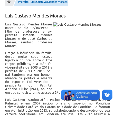
Prefeito - Luis Gustavo Mendes Moraes
A Prefeitura
Luis Gustavo Mendes Moraes
Departamentos
Luis Gustavo Mendes Moraes
Câmara Municipal
nasceu no dia 02/10/1990. É
filho da professora e ex-
prefeita Ismênia Mendes
Contato
Moraes e de José Carlos de
Moraes, saudoso professor
Moraes.
Graças à influência da família,
desde muito cedo esteve
ligado à política. Entre outros
cargos públicos, sua mãe foi
vice-prefeita de 2005 a 2012 e
prefeita de 2013 a 2016. Seu
pai também era um homem
atuante na política e amante
do esporte. Foi vereador e
presidente do Palmital
Atlético Clube (PAC), no ano
em que conquistaram o acesso à 2ª divisão do Paulista.
Luis Gustavo estudou até o ensino médio no Colégio Objetivo em
Palmital e em 2009 iniciou o ensino superior no Pontifícia
Universidade Católica do Paraná na cidade de Londrina. Se formou
em Administração em 2013, se estabelecendo e desenvolvendo sua
carreira profissional em Londrina até 2016. Em 2017 assumiu a