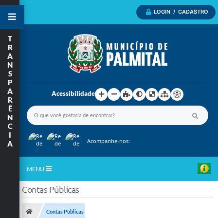
LOGIN / CADASTRO
T
R
A
N
S
P
A
Acessibilidade
R
Ê
N
C
I
Acompanhe-nos:
A
MENU
Contas Públicas
Inicio
A Nossa Cidade
Contas Públicas