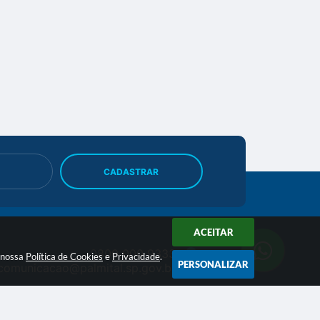
CADASTRAR
ACEITAR
0800 000 9333
a nossa
Política de Cookies
e
Privacidade
.
PERSONALIZAR
comunicacao@palmital.sp.gov.br
CNPJ: 44.543.981/0001-99