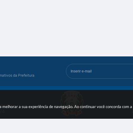
mativos da Prefeitura
renço,
ara melhorar a sua experiência de navegação. Ao continuar você concorda com 
74
0 às