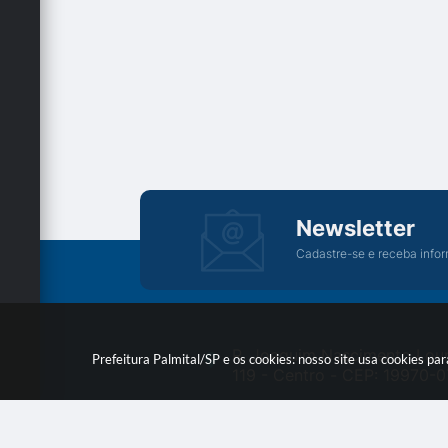
Newsletter
Cadastre-se e receba infor
R. Joaquim Nascimento Lou
Prefeitura Palmital/SP e os cookies: nosso site usa cookies p
119 - Centro - CEP: 19970-0
Das 09h00 às 11h00 - 13h0