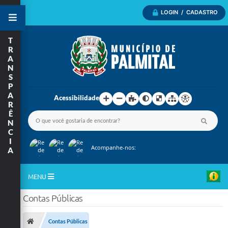
LOGIN / CADASTRO
T
R
A
N
S
P
A
Acessibilidade
R
Ê
N
C
I
Acompanhe-nos:
A
MENU
Contas Públicas
Inicio
A Nossa Cidade
Contas Públicas