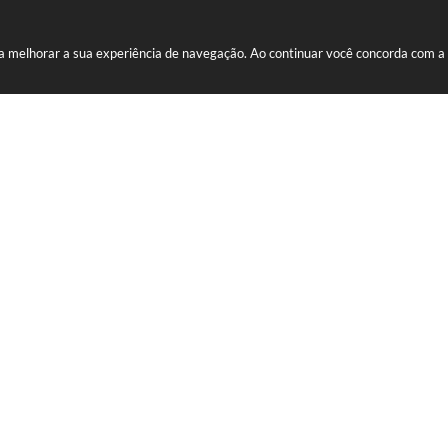
ara melhorar a sua experiência de navegação. Ao continuar você concorda com 
mativos da Prefeitura
renço,
74
0 às