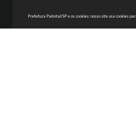
Prefeitura Palmital/SP e os cookies: nosso site usa cookies p
Newsletter
Cadastre-se e receba infor
R. Joaquim Nascimento Lou
119 - Centro - CEP: 19970-0
Das 09h00 às 11h00 - 13h0