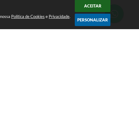
ACEITAR
a nossa
Política de Cookies
e
Privacidade
.
PERSONALIZAR
CADASTRAR
0800 000 9333
comunicacao@palmital.sp.gov.br
CNPJ: 44.543.981/0001-99