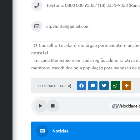
Telefone: 0800 000 9333 / (18) 3351-9333 (Rama
ctpalmital@gmail.com
O Conselho Tutelar é um órgão permanente e autônomo
nesta lei.
Em cada Município e em cada região administrativa do 
membros, escolhidos pela população para mandato de qu
COMPARTILHAR
FACEBOOK
MESSENGER
TWITTER
WHATSAPP
OUTRA
Velocidade d
Notícias