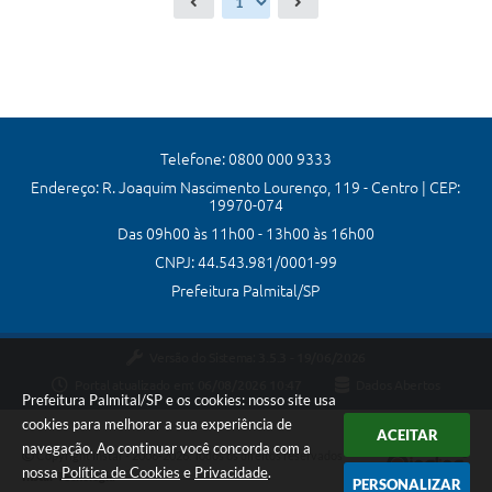
Telefone: 0800 000 9333
Endereço: R. Joaquim Nascimento Lourenço, 119 - Centro | CEP:
19970-074
Das 09h00 às 11h00 - 13h00 às 16h00
CNPJ: 44.543.981/0001-99
Prefeitura Palmital/SP
Versão do Sistema:
3.5.3 - 19/06/2026
Portal atualizado em:
06/08/2026 10:47
Dados Abertos
Prefeitura Palmital/SP e os cookies: nosso site usa
cookies para melhorar a sua experiência de
ACEITAR
navegação. Ao continuar você concorda com a
Copyright Instar - 2006-2026. Todos os direitos reservados -
nossa
Política de Cookies
e
Privacidade
.
Instar Tecnologia
PERSONALIZAR