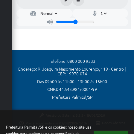
Palmital, 27 de março de 2026.
Edu
caçã
MÁRCIA HELENA DESCROVE FRANCO
o
Diretora do Departamento de Educação e Cultura
Marc
ia
Hele
na
Desc
rove
Fran
co
Telefone: 0800 000 9333
Endereço: R. Joaquim Nascimento Lourenço, 119 - Centro |
CEP: 19970-074
Das 09h00 às 11h00 - 13h00 às 16h00
CNPJ: 44.543.981/0001-99
Prefeitura Palmital/SP
Versão do Sistema:
3.5.3 - 19/06/2026
Portal atualizado em:
07/08/2026 17:07
Dados Abertos
Prefeitura Palmital/SP e os cookies: nosso site usa
cookies para melhorar a sua experiência de