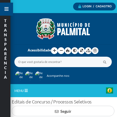
LOGIN / CADASTRO
T
R
A
N
S
P
A
Acessibilidade
R
Ê
N
C
I
Acompanhe-nos:
A
MENU
Editais de Concurso / Processos Seletivos
Inicio
Seguir
A Nossa Cidade