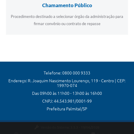
Chamamento Público
Procedimento destinado a selecionar órgão da administração para
firmar convênio ou contrato de repasse
Telefone: 0800 000 9333
Endereço: R. Joaquim Nascimento Lourenço, 119 - Centro | CEP:
19970-074
Das 09h00 às 11h00 - 13h00 às 16h00
CNPJ: 44.543.981/0001-99
Prefeitura Palmital/SP
Versão do Sistema:
3.5.3 - 19/06/2026