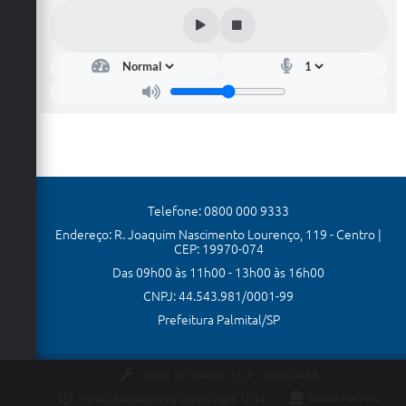
u
Cult
çã
ura
Paul
o
rc
Marc
os
le
Valér
a
io
sc
ve
an
o
Telefone: 0800 000 9333
Endereço: R. Joaquim Nascimento Lourenço, 119 - Centro |
CEP: 19970-074
Das 09h00 às 11h00 - 13h00 às 16h00
CNPJ: 44.543.981/0001-99
Prefeitura Palmital/SP
Versão do Sistema:
3.5.3 - 19/06/2026
Portal atualizado em:
05/08/2026 17:13
Dados Abertos