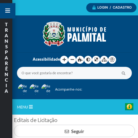
LOGIN / CADASTRO
T
R
A
N
S
P
A
Acessibilidade
R
Ê
N
C
I
Acompanhe-nos:
A
MENU
Editais de Licitação
Inicio
Seguir
A Nossa Cidade