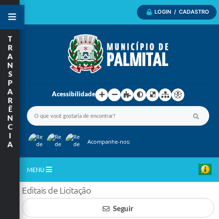
LOGIN / CADASTRO
T
R
A
N
S
P
A
Acessibilidade
R
Ê
N
C
I
Acompanhe-nos:
A
MENU
Editais de Licitação
Inicio
Seguir
A Nossa Cidade