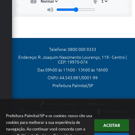
Telefone: 0800 000 9333
Endereço: R. Joaquim Nascimento Lourenço, 119 - Centro |
CEP: 19970-074
Das 09h00 às 11h00 - 13h00 às 16h00
CNPJ: 44.543.981/0001-99
Prefeitura Palmital/SP
Versão do Sistema:
3.5.3 - 19/06/2026
Portal atualizado em:
07/08/2026 17:07
Dados Abertos
Prefeitura Palmital/SP e os cookies: nosso site usa
cookies para melhorar a sua experiência de
ACEITAR
navegação. Ao continuar você concorda com a
Copyright Instar - 2006-2026. Todos os direitos