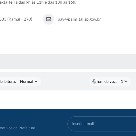
ta-feira das 9h às 11h e das 13h às 16h.
333 (Ramal - 270)
pav@palmital.sp.gov.br
S MÍDIAS
e leitura:
Tom de voz:
mativos da Prefeitura