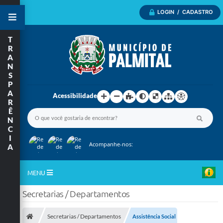
LOGIN / CADASTRO
T
R
A
N
S
P
A
Acessibilidade
R
Ê
N
C
I
Acompanhe-nos:
A
MENU
Secretarias / Departamentos
Inicio
A Nossa Cidade
Secretarias / Departamentos
Assistência Social