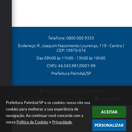
Telefone: 0800 000 9333
Endereço: R. Joaquim Nascimento Lourenço, 119 - Centro |
CEP: 19970-074
Das 09h00 às 11h00 - 13h00 às 16h00
CNPJ: 44.543.981/0001-99
Prefeitura Palmital/SP
Versão do Sistema:
3.5.3 - 19/06/2026
Portal atualizado em:
06/08/2026 16:11
Dados Abertos
Prefeitura Palmital/SP e os cookies: nosso site usa
cookies para melhorar a sua experiência de
ACEITAR
navegação. Ao continuar você concorda com a
Copyright Instar - 2006-2026. Todos os direitos
nossa
Política de Cookies
e
Privacidade
.
reservados -
Instar Tecnologia
PERSONALIZAR