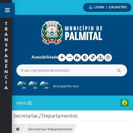
LOGIN / CADASTRO
T
R
A
N
S
P
A
Acessibilidade
R
Ê
N
C
I
Acompanhe-nos:
A
MENU
Secretarias / Departamentos
Inicio
A Nossa Cidade
Secretarias / Departamentos