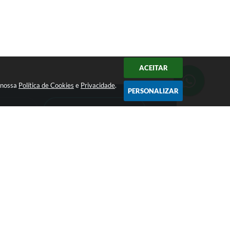
ACEITAR
a nossa
Política de Cookies
e
Privacidade
.
PERSONALIZAR
CADASTRAR
0800 000 9333
comunicacao@palmital.sp.gov.br
CNPJ: 44.543.981/0001-99