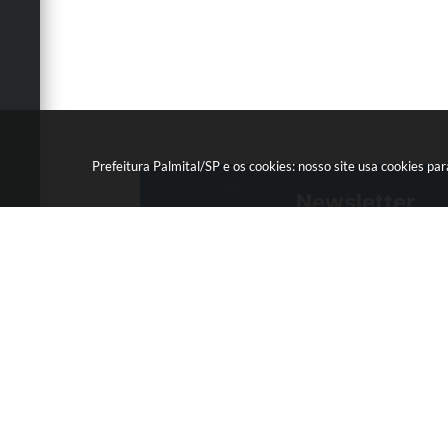
Prefeitura Palmital/SP e os cookies: nosso site usa cookies p
Newsletter
Cadastre-se e receba infor
R. Joaquim Nascimento Lou
119 - Centro - CEP: 19970-0
Das 09h00 às 11h00 - 13h0
16h00