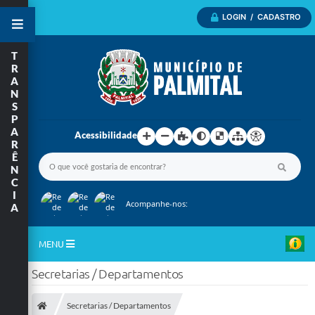
LOGIN / CADASTRO
T
R
A
N
S
P
A
Acessibilidade
R
Ê
N
C
I
Acompanhe-nos:
A
MENU
Secretarias / Departamentos
Inicio
A Nossa Cidade
Secretarias / Departamentos