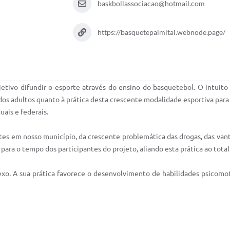
baskbollassociacao@hotmail.com
https://basquetepalmital.webnode.page/
tivo difundir o esporte através do ensino do basquetebol. O intuito 
 dos adultos quanto à prática desta crescente modalidade esportiva para
uais e federais.
es em nosso município, da crescente problemática das drogas, das vant
 para o tempo dos participantes do projeto, aliando esta prática ao tot
o. A sua prática favorece o desenvolvimento de habilidades psicomoto