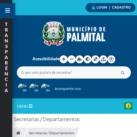
LOGIN / CADASTRO
T
R
A
N
S
P
A
Acessibilidade
R
Ê
N
C
I
Acompanhe-nos:
A
MENU
Secretarias / Departamentos
Inicio
A Nossa Cidade
Secretarias / Departamentos