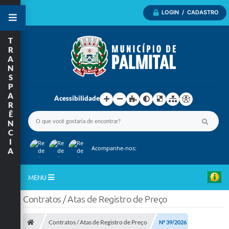
LOGIN / CADASTRO
T
R
A
N
S
P
A
Acessibilidade
R
Ê
N
C
I
Acompanhe-nos:
A
MENU
Contratos / Atas de Registro de Preço
Inicio
A Nossa Cidade
Contratos / Atas de Registro de Preço
Nº 39/2026