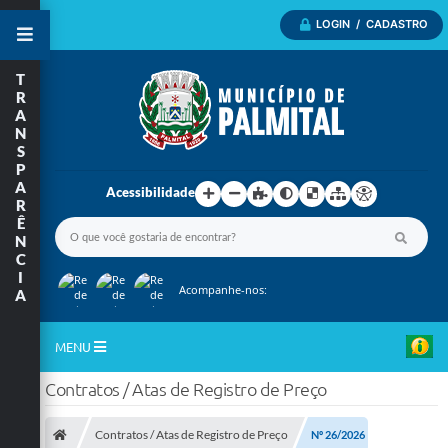
LOGIN / CADASTRO
T
R
A
N
S
P
A
Acessibilidade
R
Ê
N
C
I
Acompanhe-nos:
A
MENU
Contratos / Atas de Registro de Preço
Inicio
A Nossa Cidade
Contratos / Atas de Registro de Preço
Nº 26/2026