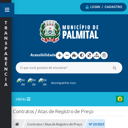
LOGIN / CADASTRO
T
R
A
N
S
P
A
Acessibilidade
R
Ê
N
C
I
Acompanhe-nos:
A
MENU
Contratos / Atas de Registro de Preço
Inicio
A Nossa Cidade
Contratos / Atas de Registro de Preço
Nº 23/2025