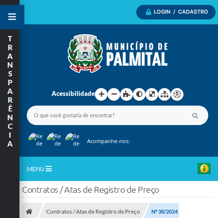
LOGIN / CADASTRO
T
R
A
N
S
P
A
Acessibilidade
R
Ê
N
C
I
Acompanhe-nos:
A
MENU
Contratos / Atas de Registro de Preço
Inicio
A Nossa Cidade
Contratos / Atas de Registro de Preço
Nº 38/2024