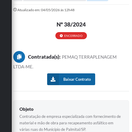
A Prefeitura
Atualizado em: 04/05/2026 às 12h48
Departamentos
Nº 38/2024
Câmara Municipal
ENCERRADO
Contato
Contratada(s):
PEMAQ TERRAPLENAGEM
LTDA-ME.
Baixar Contrato
Objeto
Contratação de empresa especializada com fornecimento de
material e mão de obra para recapeamento asfáltico em
várias ruas do Município de Palmital/SP.