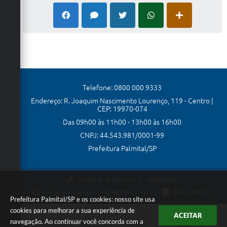
Telefone: 0800 000 9333
Endereço: R. Joaquim Nascimento Lourenço, 119 - Centro |
CEP: 19970-074
Das 09h00 às 11h00 - 13h00 às 16h00
CNPJ: 44.543.981/0001-99
Prefeitura Palmital/SP
Versão do Sistema:
3.5.3 - 19/06/2026
Portal atualizado em:
07/08/2026 17:07
Dados Abertos
Prefeitura Palmital/SP e os cookies: nosso site usa
cookies para melhorar a sua experiência de
ACEITAR
navegação. Ao continuar você concorda com a
Copyright Instar - 2006-2026. Todos os direitos