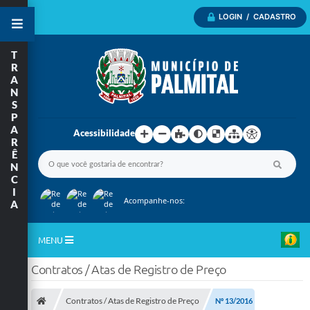
LOGIN / CADASTRO
T
R
A
N
S
P
A
Acessibilidade
R
Ê
N
C
I
Acompanhe-nos:
A
MENU
Contratos / Atas de Registro de Preço
Inicio
A Nossa Cidade
Contratos / Atas de Registro de Preço
Nº 13/2016