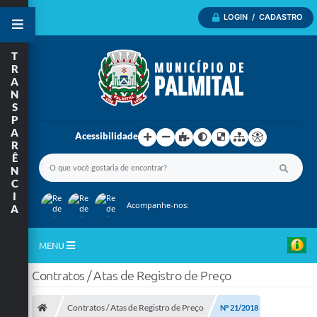
LOGIN / CADASTRO
T
R
A
N
S
P
A
Acessibilidade
R
Ê
N
C
I
Acompanhe-nos:
A
MENU
Contratos / Atas de Registro de Preço
Inicio
A Nossa Cidade
Contratos / Atas de Registro de Preço
Nº 21/2018