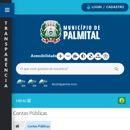
LOGIN / CADASTRO
T
R
A
N
S
P
A
Acessibilidade
R
Ê
N
C
I
Acompanhe-nos:
A
MENU
Contas Públicas
Inicio
A Nossa Cidade
Contas Públicas