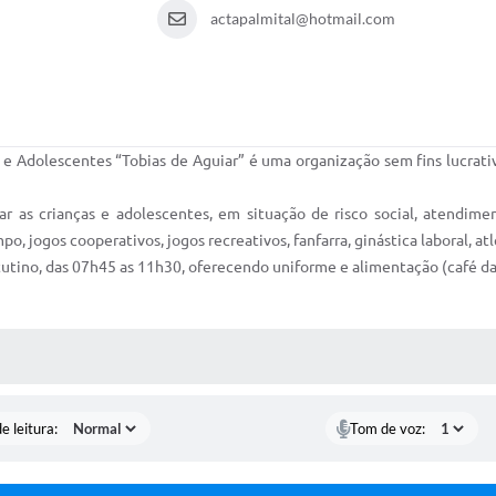
actapalmital@hotmail.com
e Adolescentes “Tobias de Aguiar” é uma organização sem fins lucrativ
ar as crianças e adolescentes, em situação de risco social, atendim
o, jogos cooperativos, jogos recreativos, fanfarra, ginástica laboral, at
tutino, das 07h45 as 11h30, oferecendo uniforme e alimentação (café d
S MÍDIAS
e leitura:
Tom de voz: