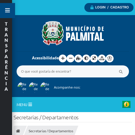
LOGIN / CADASTRO
T
R
A
N
S
P
A
Acessibilidade
R
Ê
N
C
I
Acompanhe-nos:
A
MENU
Secretarias / Departamentos
Inicio
A Nossa Cidade
Secretarias / Departamentos