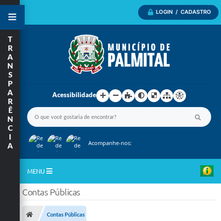
LOGIN / CADASTRO
T
R
A
N
S
P
A
Acessibilidade
R
Ê
N
C
I
Acompanhe-nos:
A
MENU
Contas Públicas
Inicio
A Nossa Cidade
Contas Públicas