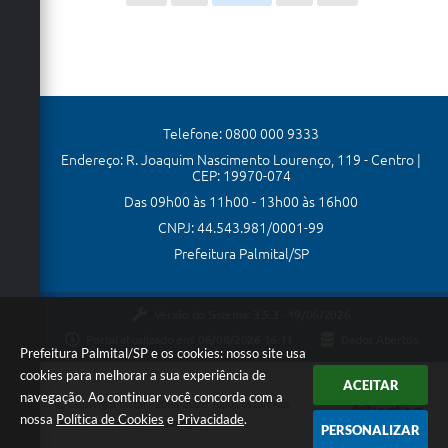
Telefone: 0800 000 9333
Endereço: R. Joaquim Nascimento Lourenço, 119 - Centro |
CEP: 19970-074
Das 09h00 às 11h00 - 13h00 às 16h00
CNPJ: 44.543.981/0001-99
Prefeitura Palmital/SP
Versão do Sistema:
3.5.3 - 19/06/2026
Portal atualizado em:
06/08/2026 16:11
Dados Abertos
Prefeitura Palmital/SP e os cookies: nosso site usa
cookies para melhorar a sua experiência de
ACEITAR
navegação. Ao continuar você concorda com a
Copyright Instar - 2006-2026. Todos os direitos
nossa
Política de Cookies
e
Privacidade
.
reservados -
Instar Tecnologia
PERSONALIZAR