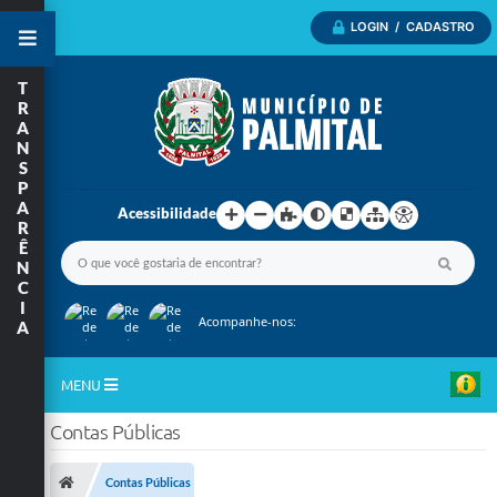
LOGIN / CADASTRO
T
R
A
N
S
P
A
Acessibilidade
R
Ê
N
C
I
Acompanhe-nos:
A
MENU
Contas Públicas
Inicio
A Nossa Cidade
Contas Públicas