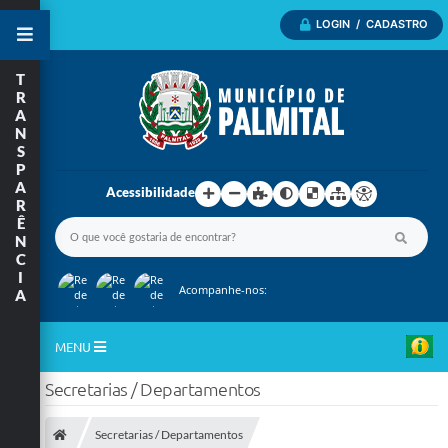
LOGIN / CADASTRO
T
R
A
N
S
P
A
Acessibilidade
R
Ê
N
C
I
Acompanhe-nos:
A
MENU
Secretarias / Departamentos
Inicio
A Nossa Cidade
Secretarias / Departamentos