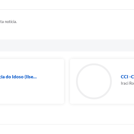
ta notícia.
a do Idoso (Ilse...
CCI -C
Iraci R