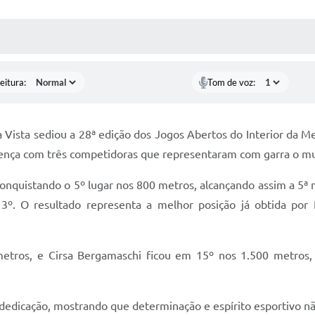
 MÍDIAS
RECEBA NOTÍCIAS
eitura:
Tom de voz:
 Vista sediou a 28ª edição dos Jogos Abertos do Interior da M
ença com três competidoras que representaram com garra o muni
conquistando o 5º lugar nos 800 metros, alcançando assim a 5ª
º. O resultado representa a melhor posição já obtida por
metros, e Cirsa Bergamaschi ficou em 15º nos 1.500 metros,
dedicação, mostrando que determinação e espírito esportivo n