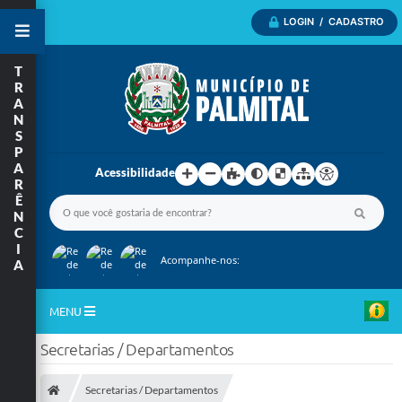
LOGIN / CADASTRO
T
R
A
N
S
P
A
Acessibilidade
R
Ê
N
C
I
Acompanhe-nos:
A
MENU
Secretarias / Departamentos
Inicio
A Nossa Cidade
Secretarias / Departamentos