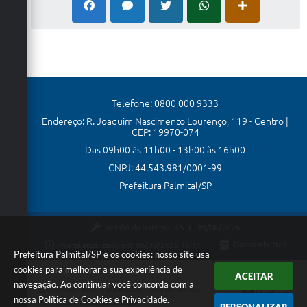
Telefone: 0800 000 9333
Endereço: R. Joaquim Nascimento Lourenço, 119 - Centro |
CEP: 19970-074
Das 09h00 às 11h00 - 13h00 às 16h00
CNPJ: 44.543.981/0001-99
Prefeitura Palmital/SP
Versão do Sistema:
3.5.3 - 19/06/2026
Portal atualizado em:
06/08/2026 16:11
Dados Abertos
Prefeitura Palmital/SP e os cookies: nosso site usa
cookies para melhorar a sua experiência de
ACEITAR
navegação. Ao continuar você concorda com a
Copyright Instar - 2006-2026. Todos os direitos
nossa
Política de Cookies
e
Privacidade
.
reservados -
Instar Tecnologia