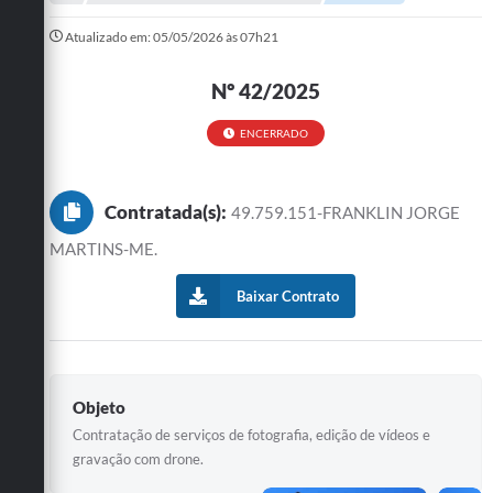
A Prefeitura
Atualizado em: 05/05/2026 às 07h21
Departamentos
Nº 42/2025
Câmara Municipal
ENCERRADO
Contato
Contratada(s):
49.759.151-FRANKLIN JORGE
MARTINS-ME.
Baixar Contrato
Objeto
Contratação de serviços de fotografia, edição de vídeos e
gravação com drone.