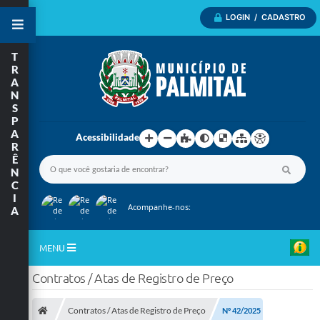
LOGIN / CADASTRO
T
R
A
N
S
P
A
Acessibilidade
R
Ê
N
C
I
Acompanhe-nos:
A
MENU
Contratos / Atas de Registro de Preço
Inicio
A Nossa Cidade
Contratos / Atas de Registro de Preço
Nº 42/2025