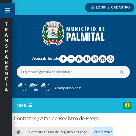
LOGIN / CADASTRO
T
R
A
N
S
P
A
Acessibilidade
R
Ê
N
C
I
Acompanhe-nos:
A
MENU
Contratos / Atas de Registro de Preço
Inicio
A Nossa Cidade
Contratos / Atas de Registro de Preço
Nº 5/C/2025