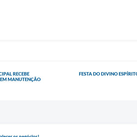
IPAL RECEBE
FESTA DO DIVINO ESPÍRI
 SEM MANUTENÇÃO
lecer os negócios!