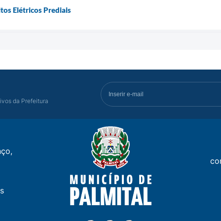
tos Elétricos Prediais
ivos da Prefeitura
ço,
co
s