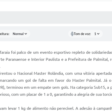
 MÍDIAS
RECEBA NOTÍCIAS
eitura:
Tom de voz:
araia foi palco de um evento esportivo repleto de solidarieda
e Paranaense e Interior Paulista e a Prefeitura de Palmital, 
.
frentou o Nacional Master Rolândia, com uma vitória apertada 
 marcando um gol de falta em favor do Master Palmital. Já o 
), terminou em um empate sem gols. Na categoria Sub15, a par
oso, com um placar de 1 a 0, garantindo a alegria de sua torci
avam levar 1 kg de alimento não perecível. A adesão à campanha