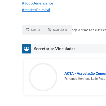
#JogoBeneficente
#MasterPalmital
Seja o primeiro a curtir es
GOSTEI
NÃO GOSTEI
Secretarias Vinculadas
ACTA - Associação Comuni
Fernando Henrique Leão Rego