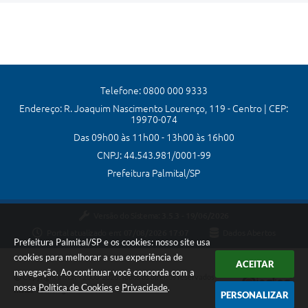
Telefone: 0800 000 9333
Endereço: R. Joaquim Nascimento Lourenço, 119 - Centro | CEP:
19970-074
Das 09h00 às 11h00 - 13h00 às 16h00
CNPJ: 44.543.981/0001-99
Prefeitura Palmital/SP
Versão do Sistema:
3.5.3 - 19/06/2026
Portal atualizado em:
07/08/2026 17:07
Dados Abertos
Prefeitura Palmital/SP e os cookies: nosso site usa
cookies para melhorar a sua experiência de
ACEITAR
navegação. Ao continuar você concorda com a
Copyright Instar - 2006-2026. Todos os direitos reservados -
nossa
Política de Cookies
e
Privacidade
.
Instar Tecnologia
PERSONALIZAR