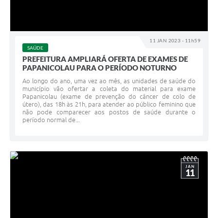
11 JAN 2023 - 11h59
SAÚDE
PREFEITURA AMPLIARÁ OFERTA DE EXAMES DE
PAPANICOLAU PARA O PERÍODO NOTURNO
Ao longo do ano, uma vez ao mês, as unidades de saúde do
município vão ofertar a coleta do material para exame
Papanicolau (exame de prevenção do câncer de colo de
útero), das 18h às 21h, para atender ao público feminino que
não pode comparecer aos postos de saúde durante o
período normal de...
JAN
11