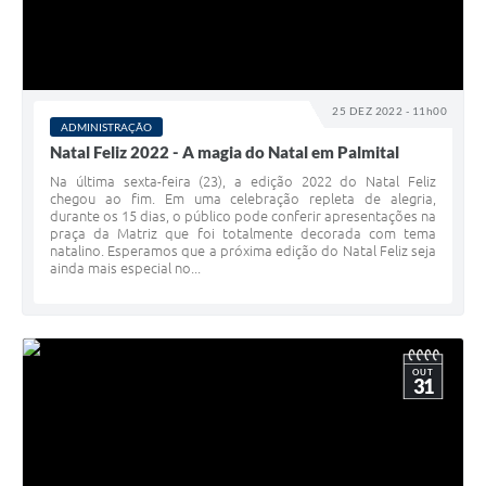
25 DEZ 2022 - 11h00
ADMINISTRAÇÃO
Natal Feliz 2022 - A magia do Natal em Palmital
Na última sexta-feira (23), a edição 2022 do Natal Feliz
chegou ao fim. Em uma celebração repleta de alegria,
durante os 15 dias, o público pode conferir apresentações na
praça da Matriz que foi totalmente decorada com tema
natalino. Esperamos que a próxima edição do Natal Feliz seja
ainda mais especial no...
OUT
31