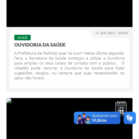
11 JAN 2023 - 10h00
SAÚDE
OUVIDORIA DA SAÚDE
A Prefeitura de Palmital quer te ouvir! Nesta última segunda-
feira, a Secretaria de Saúde começou a utilizar a Ouvidoria
para ampliar os seus canais de contato com o público. O
cidadão pode recorrer à Ouvidoria de Saúde para fazer
sugestões, elogios, ou sempre que suas necessidades no
setor não forem...
JAN
01