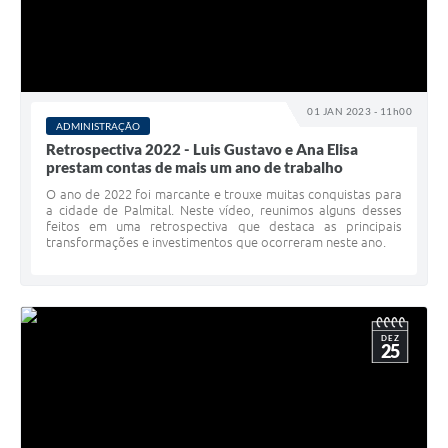
01 JAN 2023 - 11h00
ADMINISTRAÇÃO
Retrospectiva 2022 - Luis Gustavo e Ana Elisa
prestam contas de mais um ano de trabalho
O ano de 2022 foi marcante e trouxe muitas conquistas para
a cidade de Palmital. Neste vídeo, reunimos alguns desses
feitos em uma retrospectiva que destaca as principais
transformações e investimentos que ocorreram neste ano.
DEZ
25