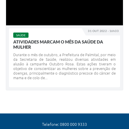
31 OUT 2022 - 16h33
SAÚDE
ATIVIDADES MARCAM O MÊS DA SAÚDE DA
MULHER
Durante o mês de outubro, a Prefeitura de Palmital, por meio
da Secretaria de Saúde, realizou diversas atividades em
alusão à campanha Outubro Rosa. Estas ações tiveram o
objetivo de conscientizar as mulheres sobre a prevenção de
doenças, principalmente o diagnóstico precoce do câncer de
mama e de colo de...
Telefone: 0800 000 9333