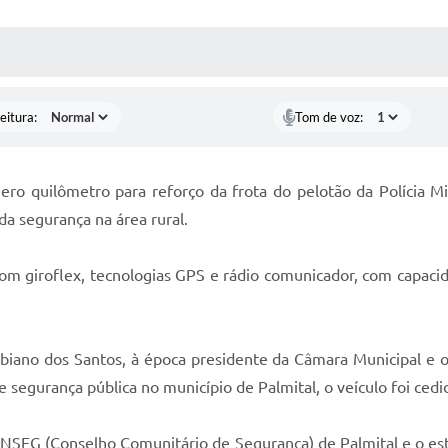
 MÍDIAS
RECEBA NOTÍCIAS
eitura:
Tom de voz:
o quilômetro para reforço da frota do pelotão da Polícia Mil
da segurança na área rural.
com giroflex, tecnologias GPS e rádio comunicador, com capacid
Fabiano dos Santos, à época presidente da Câmara Municipal e 
 segurança pública no município de Palmital, o veículo foi cedi
CONSEG (Conselho Comunitário de Segurança) de Palmital e o e