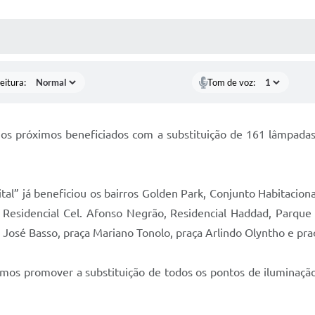
 MÍDIAS
RECEBA NOTÍCIAS
eitura:
Tom de voz:
os próximos beneficiados com a substituição de 161 lâmpadas t
al” já beneficiou os bairros Golden Park, Conjunto Habitacion
, Residencial Cel. Afonso Negrão, Residencial Haddad, Parque
 José Basso, praça Mariano Tonolo, praça Arlindo Olyntho e pra
s promover a substituição de todos os pontos de iluminação 