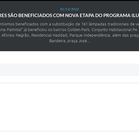
01/12/2022
ES SÃO BENEFICIADOS COM NOVA ETAPA DO PROGRAMA ILU
óximos beneficiados com a substituição de 161 lâmpadas tradicionais de v
a Palmital” já beneficiou os bairros Golden Park, Conjunto Habitacional Pe. 
l. Afonso Negrão, Residencial Haddad, Parque Independência, além das praç
Bandeira, praça José...