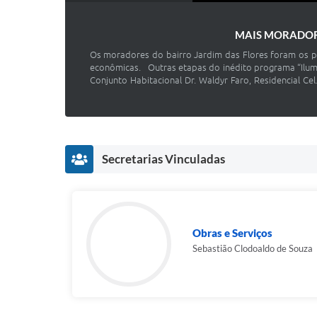
MAIS MORADOR
Os moradores do bairro Jardim das Flores foram os pr
econômicas. Outras etapas do inédito programa “Ilumin
Conjunto Habitacional Dr. Waldyr Faro, Residencial Ce
Secretarias Vinculadas
Obras e Serviços
Sebastião Clodoaldo de Souza