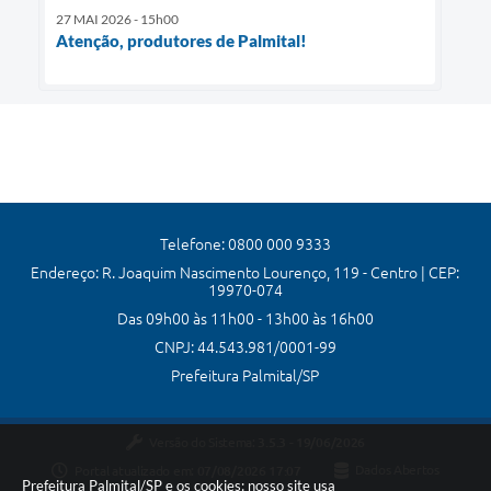
27 MAI 2026 - 15h00
Atenção, produtores de Palmital!
Telefone: 0800 000 9333
Endereço: R. Joaquim Nascimento Lourenço, 119 - Centro | CEP:
19970-074
Das 09h00 às 11h00 - 13h00 às 16h00
CNPJ: 44.543.981/0001-99
Prefeitura Palmital/SP
Versão do Sistema:
3.5.3 - 19/06/2026
Portal atualizado em:
07/08/2026 17:07
Dados Abertos
Prefeitura Palmital/SP e os cookies: nosso site usa