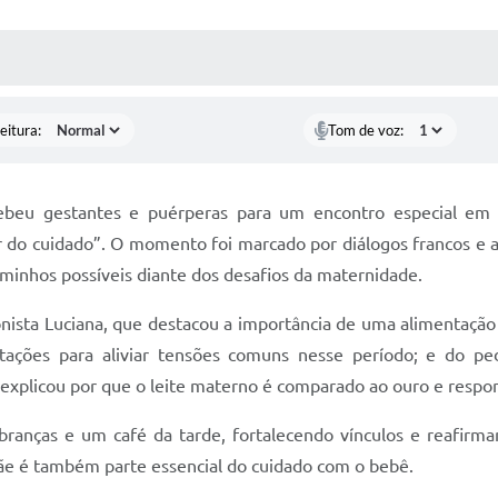
 MÍDIAS
RECEBA NOTÍCIAS
eitura:
Tom de voz:
cebeu gestantes e puérperas para um encontro especial e
or do cuidado”. O momento foi marcado por diálogos francos e
caminhos possíveis diante dos desafios da maternidade.
nista Luciana, que destacou a importância de uma alimentaçã
ntações para aliviar tensões comuns nesse período; e do ped
 explicou por que o leite materno é comparado ao ouro e respon
branças e um café da tarde, fortalecendo vínculos e reafir
e é também parte essencial do cuidado com o bebê.