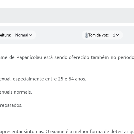
 MÍDIAS
RECEBA NOTÍCIAS
eitura:
Tom de voz:
exame de Papanicolau está sendo oferecido também no perío
sexual, especialmente entre 25 e 64 anos.
anuais normais.
preparados.
o apresentar sintomas. O exame é a melhor forma de detectar q