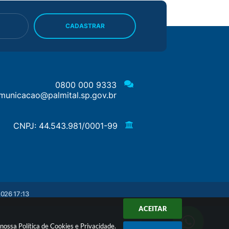
CADASTRAR
0800 000 9333
municacao@palmital.sp.gov.br
CNPJ: 44.543.981/0001-99
026 17:13
ACEITAR
a nossa
Política de Cookies
e
Privacidade
.
ologia