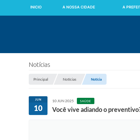
INICIO
A NOSSA CIDADE
A PREFE
Notícias
Principal
Notícias
Notícia
JUN
10 JUN 2025
SAÚDE
10
Você vive adiando o preventivo