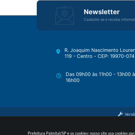
Newsletter
Cadastre-se e receba informat
R. Joaquim Nascimento Louren
119 - Centro - CEP: 19970-074
Das 09h00 às 11h00 - 13h00 à
16h00
Versã
Prefeitura Palmital/SP e os cookies: nosso site usa cookies p
© Cop