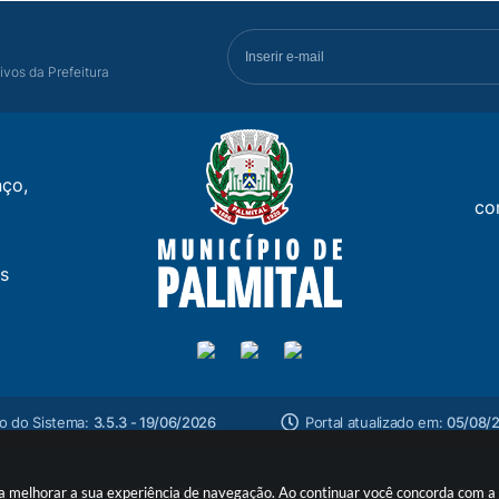
ivos da Prefeitura
ço,
co
s
o do Sistema:
3.5.3 - 19/06/2026
Portal atualizado em:
05/08/2
ara melhorar a sua experiência de navegação. Ao continuar você concorda com 
yright Instar - 2006-2026. Todos os direitos reservados -
Instar Tecn