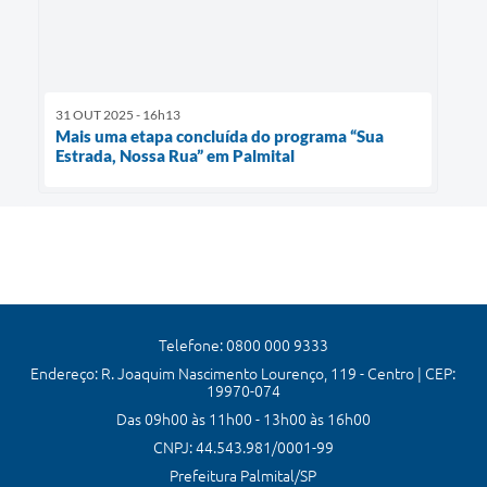
31 OUT 2025 - 16h13
Mais uma etapa concluída do programa “Sua
Estrada, Nossa Rua” em Palmital
Telefone: 0800 000 9333
Endereço: R. Joaquim Nascimento Lourenço, 119 - Centro | CEP:
19970-074
Das 09h00 às 11h00 - 13h00 às 16h00
CNPJ: 44.543.981/0001-99
Prefeitura Palmital/SP