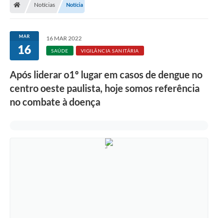
Notícias
Notícia
A Prefeitura
Departamentos
MAR
16 MAR 2022
16
Câmara Municipal
SAÚDE
VIGILÂNCIA SANITÁRIA
Contato
Após liderar o1º lugar em casos de dengue no
centro oeste paulista, hoje somos referência
no combate à doença