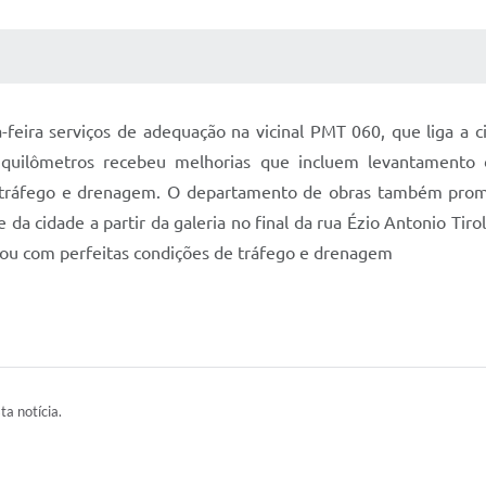
 MÍDIAS
RECEBA NOTÍCIAS
a-feira serviços de adequação na vicinal PMT 060, que liga a
uilômetros recebeu melhorias que incluem levantamento d
e tráfego e drenagem. O departamento de obras também prom
da cidade a partir da galeria no final da rua Ézio Antonio Tiro
cou com perfeitas condições de tráfego e drenagem
ta notícia.