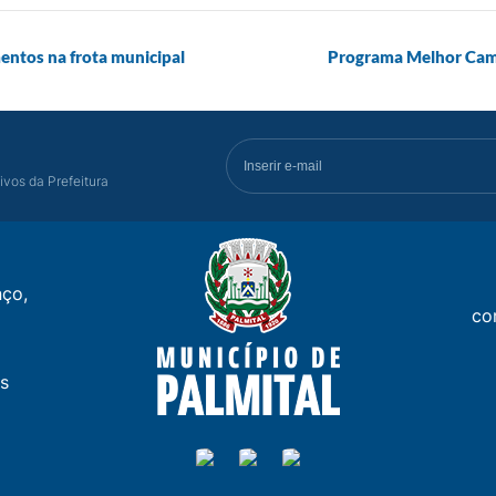
entos na frota municipal
Programa Melhor Cam
ivos da Prefeitura
ço,
co
s