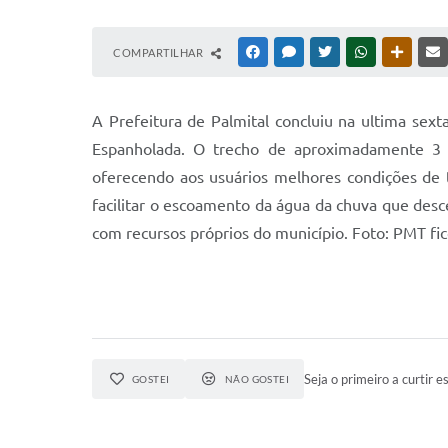
COMPARTILHAR
FACEBOOK
MESSENGER
TWITTER
WHATSAPP
OUTRAS
A Prefeitura de Palmital concluiu na ultima sext
Espanholada. O trecho de aproximadamente 3 q
oferecendo aos usuários melhores condições d
facilitar o escoamento da água da chuva que desce 
com recursos próprios do município. Foto: PMT fi
Seja o primeiro a curtir es
GOSTEI
NÃO GOSTEI