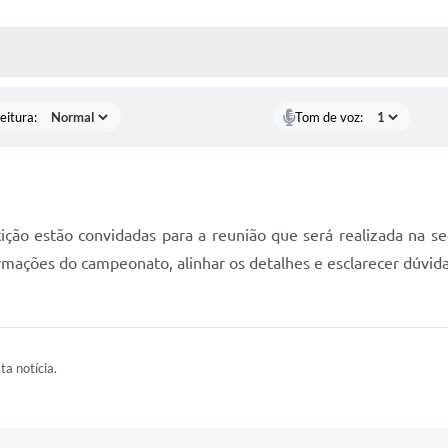
 MÍDIAS
RECEBA NOTÍCIAS
eitura:
Tom de voz:
ção estão convidadas para a reunião que será realizada na seg
rmações do campeonato, alinhar os detalhes e esclarecer dúvida
ta notícia.