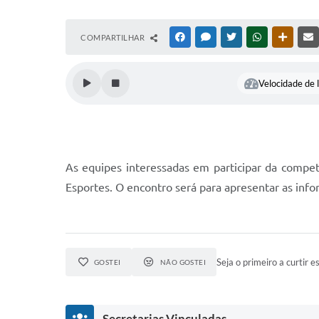
COMPARTILHAR
FACEBOOK
MESSENGER
TWITTER
WHATSAPP
OUTRAS
Velocidade de l
As equipes interessadas em participar da competi
Esportes. O encontro será para apresentar as info
Seja o primeiro a curtir es
GOSTEI
NÃO GOSTEI
Secretarias Vinculadas