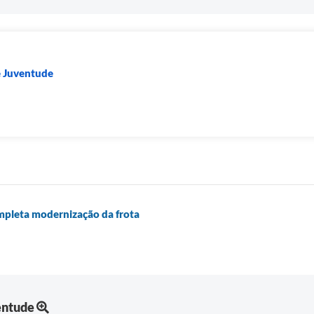
e Juventude
ompleta modernização da frota
entude