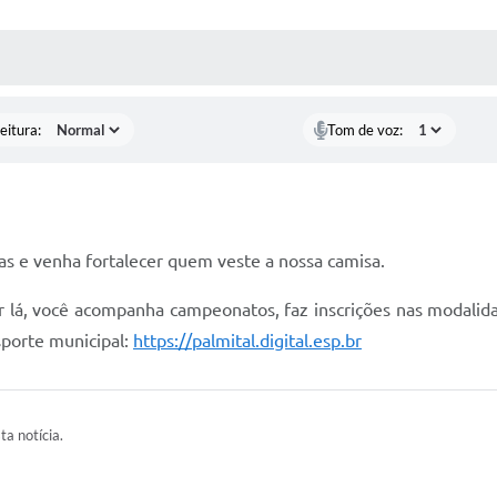
 MÍDIAS
RECEBA NOTÍCIAS
eitura:
Tom de voz:
s e venha fortalecer quem veste a nossa camisa.
 lá, você acompanha campeonatos, faz inscrições nas modalida
sporte municipal:
https://palmital.digital.esp.br
ta notícia.