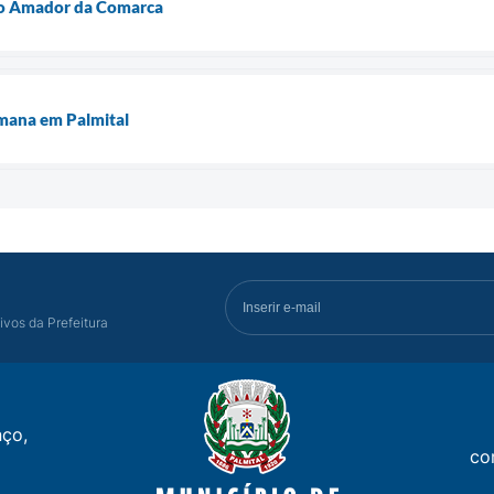
o Amador da Comarca
mana em Palmital
ivos da Prefeitura
ço,
co